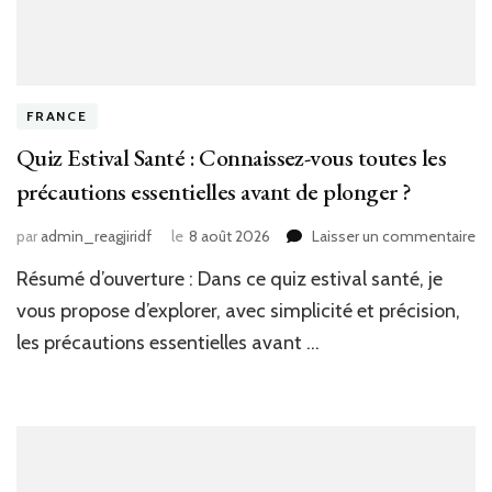
FRANCE
Quiz Estival Santé : Connaissez-vous toutes les
précautions essentielles avant de plonger ?
su
par
admin_reagjiridf
le
8 août 2026
Laisser un commentaire
Qu
Résumé d’ouverture : Dans ce quiz estival santé, je
Es
Sa
vous propose d’explorer, avec simplicité et précision,
:
les précautions essentielles avant …
Co
vo
to
le
pr
es
av