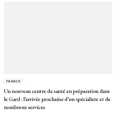
de
de
pl
ri
de
gr
le
bu
de
m
fr
FRANCE
Un nouveau centre de santé en préparation dans
le Gard : l’arrivée prochaine d’un spécialiste et de
nombreux services