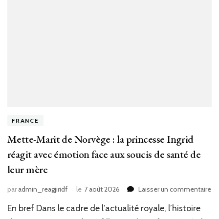
de
pl
?
FRANCE
Mette-Marit de Norvège : la princesse Ingrid
réagit avec émotion face aux soucis de santé de
leur mère
su
par
admin_reagjiridf
le
7 août 2026
Laisser un commentaire
Me
En bref Dans le cadre de l’actualité royale, l’histoire
Ma