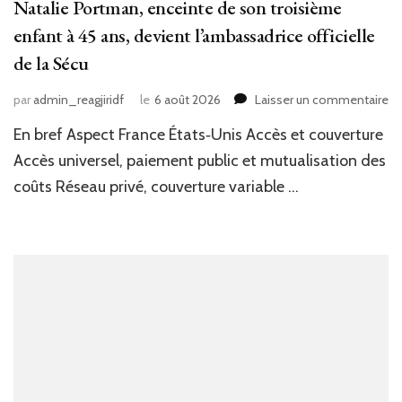
Natalie Portman, enceinte de son troisième
enfant à 45 ans, devient l’ambassadrice officielle
de la Sécu
su
par
admin_reagjiridf
le
6 août 2026
Laisser un commentaire
Na
En bref Aspect France États‑Unis Accès et couverture
Po
en
Accès universel, paiement public et mutualisation des
de
coûts Réseau privé, couverture variable …
so
tr
en
à
45
an
de
l’
of
de
la
Sé