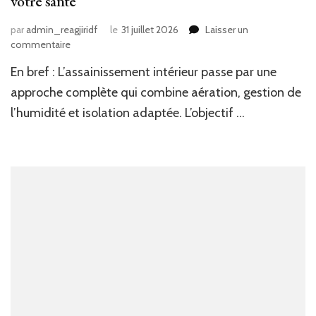
votre santé
par
admin_reagjiridf
le
31 juillet 2026
Laisser un
sur
commentaire
Les
En bref : L’assainissement intérieur passe par une
gestes
incontournables
approche complète qui combine aération, gestion de
pour
l’humidité et isolation adaptée. L’objectif …
assainir
votre
intérieur
en
éliminant
l’humidité
et
protéger
votre
santé