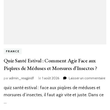
un
rô
es
dé
FRANCE
Quiz Santé Estival : Comment Agir Face aux
Piqûres de Méduses et Morsures d’Insectes ?
sur
par
admin_reagjiridf
le
1 août 2026
Laisser un commentaire
Qu
quiz santé estival : face aux piqûres de méduses et
Sa
Est
morsures d’insectes, il faut agir vite et juste. Dans ce
:
…
Co
Agi