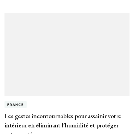
Fa
au
Piq
de
Mé
et
Mo
d’I
?
FRANCE
Les gestes incontournables pour assainir votre
intérieur en éliminant l’humidité et protéger