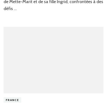
de
de Mette-Marit et de sa fille Ingrid, confrontées à des
No
défis …
:
la
pr
Ing
réa
av
ém
fa
au
so
de
sa
de
leu
mè
FRANCE