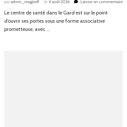
su
par
admin_reagjiridf
le
4 août 2026
Laisser un commentaire
U
Le centre de santé dans le Gard est sur le point
no
ce
d’ouvrir ses portes sous une forme associative
de
prometteuse, avec …
sa
en
pr
da
le
Ga
:
l’a
pr
d’
sp
et
de
no
se