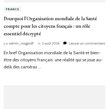
FRANCE
Pourquoi l’Organisation mondiale de la Santé
compte pour les citoyens français : un rôle
essentiel décrypté
su
par
admin_reagjiridf
le
2 août 2026
Laisser un commentaire
Po
En bref Organisation mondiale de la Santé et bien-
l’
mo
être des citoyens français: une réalité qui se joue au-
de
delà des caméras …
la
Sa
co
po
le
ci
fr
: