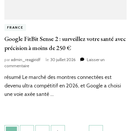
FRANCE
Google FitBit Sense 2 : surveillez votre santé avec
précision à moins de 250 €
par
admin_reagjiridf
le
30 juillet 2026
Laisser un
sur
commentaire
Google
résumé Le marché des montres connectées est
FitBit
Sense
devenu ultra compétitif en 2026, et Google a choisi
2
une voie axée santé …
:
surveillez
votre
santé
avec
Pagination
précision