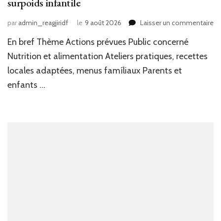
surpoids infantile
su
par
admin_reagjiridf
le
9 août 2026
Laisser un commentaire
Bo
En bref Thème Actions prévues Public concerné
su
Ge
Nutrition et alimentation Ateliers pratiques, recettes
:
locales adaptées, menus famíliaux Parents et
Q
enfants …
la
Ma
de
Sa
mo
le
pa
po
lut
co
le
su
in