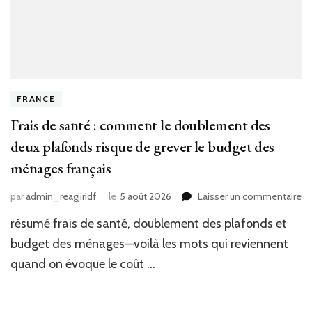
FRANCE
Frais de santé : comment le doublement des
deux plafonds risque de grever le budget des
ménages français
su
par
admin_reagjiridf
le
5 août 2026
Laisser un commentaire
Fr
résumé frais de santé, doublement des plafonds et
de
sa
budget des ménages—voilà les mots qui reviennent
:
quand on évoque le coût …
c
le
do