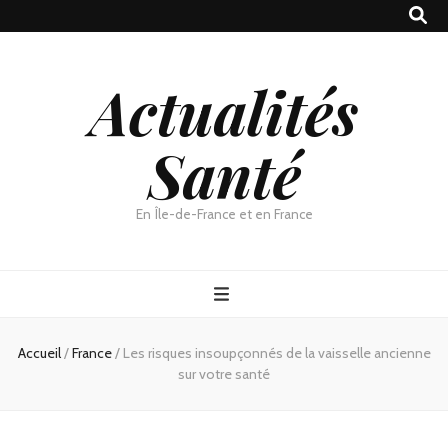
Actualités
Santé
En Île-de-France et en France
Accueil
/
France
/
Les risques insoupçonnés de la vaisselle ancienne
sur votre santé