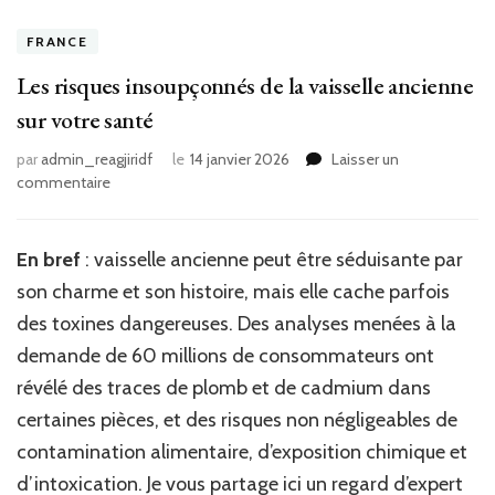
FRANCE
Les risques insoupçonnés de la vaisselle ancienne
sur votre santé
par
admin_reagjiridf
le
14 janvier 2026
Laisser un
sur
commentaire
Les
risques
insoupçonnés
En bref
: vaisselle ancienne peut être séduisante par
de
son charme et son histoire, mais elle cache parfois
la
vaisselle
des toxines dangereuses. Des analyses menées à la
ancienne
demande de 60 millions de consommateurs ont
sur
révélé des traces de plomb et de cadmium dans
votre
santé
certaines pièces, et des risques non négligeables de
contamination alimentaire, d’exposition chimique et
d’intoxication. Je vous partage ici un regard d’expert