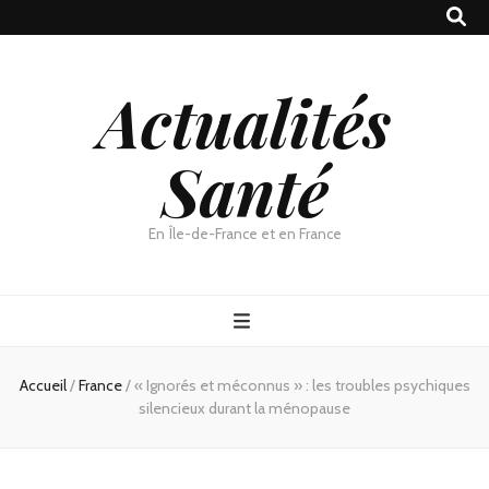
Actualités
Santé
En Île-de-France et en France
Accueil
/
France
/
« Ignorés et méconnus » : les troubles psychiques
silencieux durant la ménopause