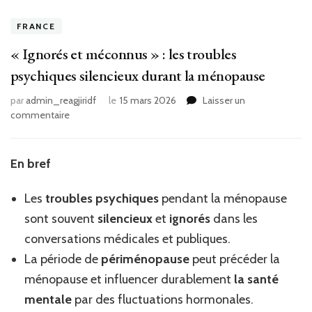
FRANCE
« Ignorés et méconnus » : les troubles
psychiques silencieux durant la ménopause
par
admin_reagjiridf
le
15 mars 2026
Laisser un
sur
commentaire
«
Ignorés
et
En bref
méconnus
»
Les
troubles psychiques
pendant la ménopause
:
les
sont souvent
silencieux
et
ignorés
dans les
troubles
conversations médicales et publiques.
psychiques
La période de
périménopause
peut précéder la
silencieux
durant
ménopause et influencer durablement
la santé
la
mentale
par des fluctuations hormonales.
ménopause