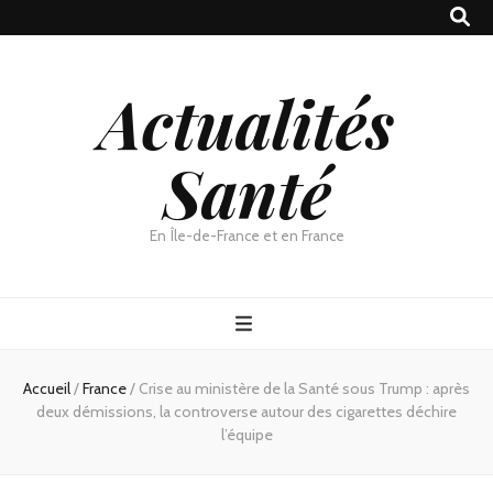
Actualités
Santé
En Île-de-France et en France
Accueil
/
France
/
Crise au ministère de la Santé sous Trump : après
deux démissions, la controverse autour des cigarettes déchire
l’équipe