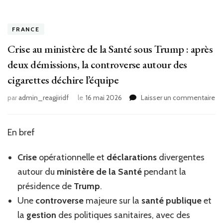
FRANCE
Crise au ministère de la Santé sous Trump : après
deux démissions, la controverse autour des
cigarettes déchire l’équipe
su
par
admin_reagjiridf
le
16 mai 2026
Laisser un commentaire
Cr
au
mi
En bref
de
la
Crise
opérationnelle et
déclarations
divergentes
Sa
so
autour du
ministère de la Santé
pendant la
Tr
présidence de
Trump
.
:
Une
controverse
majeure sur la
santé publique
et
ap
de
la
gestion
des politiques sanitaires, avec des
dé