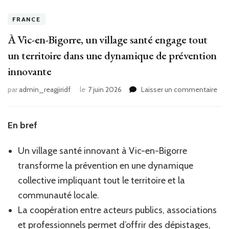
FRANCE
À Vic-en-Bigorre, un village santé engage tout
un territoire dans une dynamique de prévention
innovante
sur
par
admin_reagjiridf
le
7 juin 2026
Laisser un commentaire
À
Vic
en-
En bref
Bigo
un
Un village santé innovant à Vic-en-Bigorre
vill
san
transforme la prévention en une dynamique
eng
collective impliquant tout le territoire et la
tou
communauté locale.
un
terr
La coopération entre acteurs publics, associations
dan
et professionnels permet d’offrir des dépistages,
une