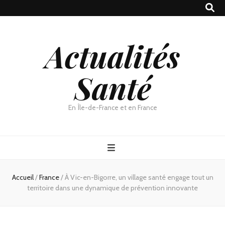
Actualités
Santé
En Île-de-France et en France
Accueil
/
France
/
À Vic-en-Bigorre, un village santé engage tout un
territoire dans une dynamique de prévention innovante