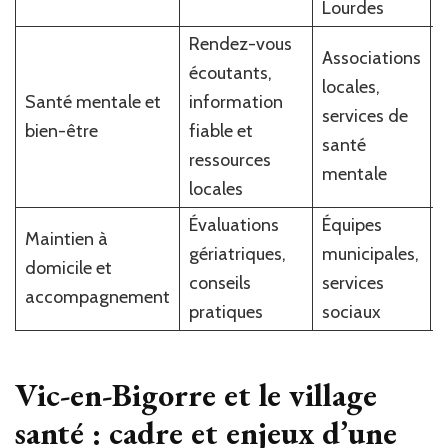
Lourdes
Rendez-vous
Associations
écoutants,
locales,
Santé mentale et
information
services de
e
bien-être
fiable et
santé
ressources
mentale
à
locales
Évaluations
Équipes
Maintien à
gériatriques,
municipales,
p
domicile et
conseils
services
r
accompagnement
pratiques
sociaux
Vic-en-Bigorre et le village
santé : cadre et enjeux d’une