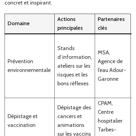
concret et inspirant.
Actions
Partenaires
Domaine
principales
clés
Stands
MSA,
d’information,
Prévention
Agence de
ateliers sur les
e
environnementale
l’eau Adour-
risques et les
Garonne
bons réflexes
CPAM,
Dépistage des
Centre
A
Dépistage et
cancers et
hospitalier
e
vaccination
animations
Tarbes-
sur les vaccins