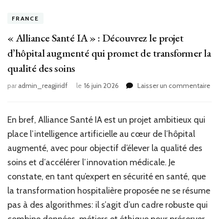
FRANCE
« Alliance Santé IA » : Découvrez le projet
d’hôpital augmenté qui promet de transformer la
qualité des soins
sur
par
admin_reagjiridf
le
16 juin 2026
Laisser un commentaire
«
All
Sa
En bref, Alliance Santé IA est un projet ambitieux qui
IA
place l’intelligence artificielle au cœur de l’hôpital
»
:
augmenté, avec pour objectif d’élever la qualité des
Dé
soins et d’accélérer l’innovation médicale. Je
le
constate, en tant qu’expert en sécurité en santé, que
pro
d’h
la transformation hospitalière proposée ne se résume
au
pas à des algorithmes: il s’agit d’un cadre robuste qui
qui
pr