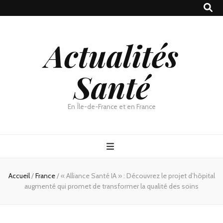
Actualités
Santé
En Île-de-France et en France
Accueil
/
France
/
« Alliance Santé IA » : Découvrez le projet d’hôpital
augmenté qui promet de transformer la qualité des soins