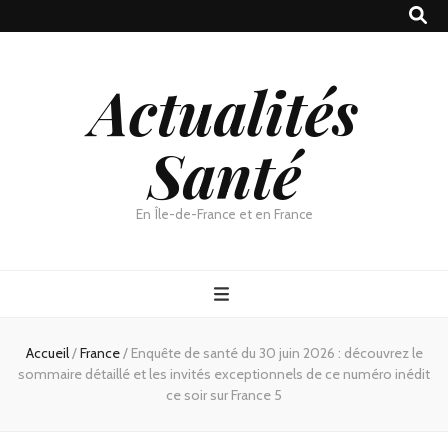
Actualités
Santé
En Île-de-France et en France
Accueil
/
France
/
Enquête de santé du 30 juin 2026 : découvrez le
sommaire détaillé et les invités exceptionnels de ce numéro inédit
ce soir sur France 5