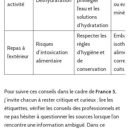
Déshydratation
privilégier
activité
ou eau
l’eau et les
minéra
solutions
d’hydratation
Respecter les
Embal
Risques
règles
isothe
Repas à
d’intoxication
d’hygiène et
alimen
l’extérieur
alimentaire
de
corre
conservation
cuits
Pour suivre ces conseils dans le cadre de
France 5
,
j’invite chacun à rester critique et curieux : lire les
étiquettes, vérifier les conseils des professionnels et
ne pas hésiter à questionner les sources lorsque l’on
rencontre une information ambiguë. Dans ce