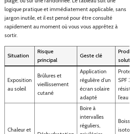
plage, ou sur une randonnée. Le tableau suit une
logique pratique et immédiatement applicable, sans
jargon inutile, et il est pensé pour être consulté
rapidement au moment où vous vous apprêtez à
sortir.
Risque
Produi
Situation
Geste clé
principal
soluti
Application
Protec
Brûlures et
Exposition
régulière d’un
SPF 30
vieillissement
au soleil
écran solaire
résist
cutané
adapté
l’eau
Boire à
intervalles
Boisso
réguliers,
Chaleur et
isoton