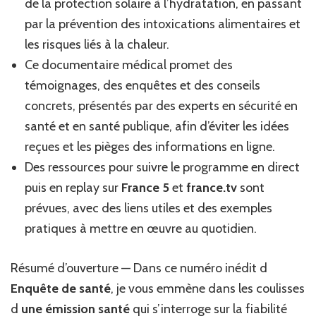
de la protection solaire à l’hydratation, en passant
détaillé
par la prévention des intoxications alimentaires et
et
les risques liés à la chaleur.
les
invités
Ce documentaire médical promet des
exceptionnels
témoignages, des enquêtes et des conseils
de
ce
concrets, présentés par des experts en sécurité en
numéro
santé et en santé publique, afin d’éviter les idées
inédit
reçues et les pièges des informations en ligne.
ce
soir
Des ressources pour suivre le programme en direct
sur
puis en replay sur
France 5
et
france.tv
sont
France
prévues, avec des liens utiles et des exemples
5
pratiques à mettre en œuvre au quotidien.
Résumé d’ouverture — Dans ce numéro inédit d
Enquête de santé
, je vous emmène dans les coulisses
d
une émission santé
qui s’interroge sur la fiabilité