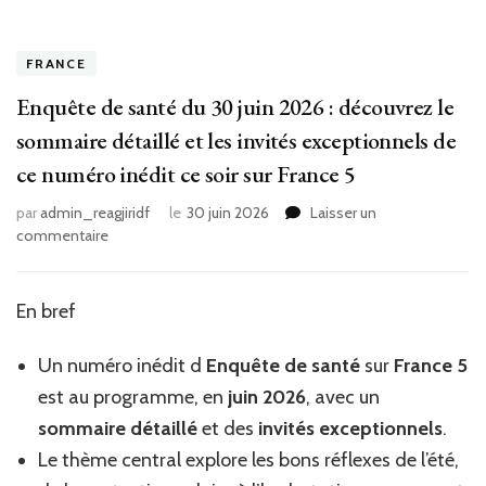
FRANCE
Enquête de santé du 30 juin 2026 : découvrez le
sommaire détaillé et les invités exceptionnels de
ce numéro inédit ce soir sur France 5
par
admin_reagjiridf
le
30 juin 2026
Laisser un
sur
commentaire
Enquête
de
santé
En bref
du
30
Un numéro inédit d
Enquête de santé
sur
France 5
juin
2026
est au programme, en
juin 2026
, avec un
:
sommaire détaillé
et des
invités exceptionnels
.
découvrez
Le thème central explore les bons réflexes de l’été,
le
sommaire