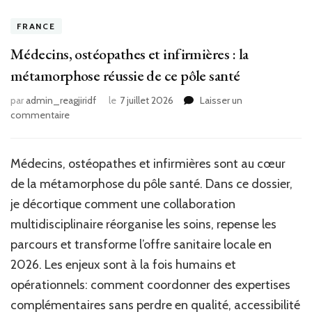
FRANCE
Médecins, ostéopathes et infirmières : la
métamorphose réussie de ce pôle santé
par
admin_reagjiridf
le
7 juillet 2026
Laisser un
sur
commentaire
Médecins,
ostéopathes
et
Médecins, ostéopathes et infirmières sont au cœur
infirmières
de la métamorphose du pôle santé. Dans ce dossier,
:
la
je décortique comment une collaboration
métamorphose
multidisciplinaire réorganise les soins, repense les
réussie
parcours et transforme l’offre sanitaire locale en
de
ce
2026. Les enjeux sont à la fois humains et
pôle
opérationnels: comment coordonner des expertises
santé
complémentaires sans perdre en qualité, accessibilité