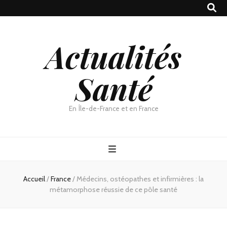
Actualités
Santé
En Île-de-France et en France
Accueil
/
France
/
Médecins, ostéopathes et infirmières : la
métamorphose réussie de ce pôle santé