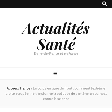
Actualités
Santé
En Île-de-France et en France
Accueil
/
France
/
Le corps en ligne de front : comment l’extrême
droite européenne transforme la politique de santé en un combat
contre la science