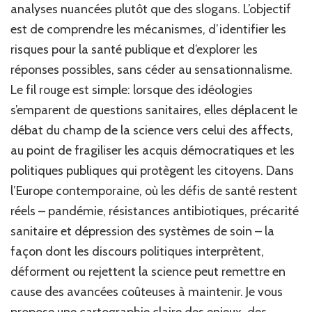
analyses nuancées plutôt que des slogans. L’objectif
transforme
est de comprendre les mécanismes, d’identifier les
la
politique
risques pour la santé publique et d’explorer les
de
réponses possibles, sans céder au sensationnalisme.
santé
en
Le fil rouge est simple: lorsque des idéologies
un
s’emparent de questions sanitaires, elles déplacent le
combat
débat du champ de la science vers celui des affects,
contre
la
au point de fragiliser les acquis démocratiques et les
science
politiques publiques qui protègent les citoyens. Dans
l’Europe contemporaine, où les défis de santé restent
réels – pandémie, résistances antibiotiques, précarité
sanitaire et dépression des systèmes de soin – la
façon dont les discours politiques interprètent,
déforment ou rejettent la science peut remettre en
cause des avancées coûteuses à maintenir. Je vous