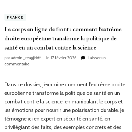
FRANCE
Le corps en ligne de front : comment l’extrême
droite européenne transforme la politique de
santé en un combat contre la science
par
admin_reagjiridf
le
17 février 2026
Laisser un
sur
commentaire
Le
corps
en
Dans ce dossier, j’examine comment l’extrême droite
ligne
européenne transforme la politique de santé en un
de
front
combat contre la science, en manipulant le corps et
:
les émotions pour nourrir une polarisation durable. Je
comment
témoigne ici en expert en sécurité en santé, en
l’extrême
droite
privilégiant des faits, des exemples concrets et des
européenne